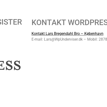
SISTER
KONTAKT WORDPRES
Kontakt Lars Bregendahl Bro – København
E-mail:
Lars@WpUnderviser.dk
–
Mobil: 287