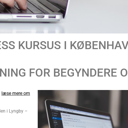
SS KURSUS I KØBENHA
NING FOR BEGYNDERE O
u
læse mere om
den i Lyngby –